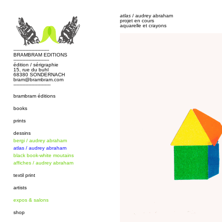
atlas
/ audrey abraham
projet en cours
aquarelle et crayons
------------------------
BRAMBRAM EDITIONS
------------------------
édition / sérigraphie
15, rue du buhl
68380 SONDERNACH
bram@brambram.com
-------------------------
brambram éditions
books
prints
dessins
bergi / audrey abraham
atlas / audrey abraham
black book-white moutains
affiches / audrey abraham
textil print
artists
expos & salons
shop